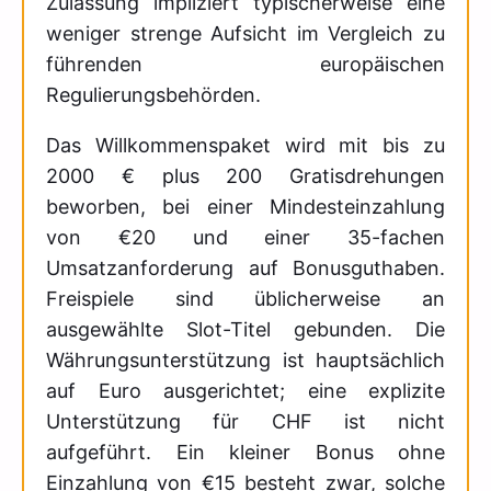
Zulassung impliziert typischerweise eine
weniger strenge Aufsicht im Vergleich zu
führenden europäischen
Regulierungsbehörden.
Das Willkommenspaket wird mit bis zu
2000 € plus 200 Gratisdrehungen
beworben, bei einer Mindesteinzahlung
von €20 und einer 35-fachen
Umsatzanforderung auf Bonusguthaben.
Freispiele sind üblicherweise an
ausgewählte Slot-Titel gebunden. Die
Währungsunterstützung ist hauptsächlich
auf Euro ausgerichtet; eine explizite
Unterstützung für CHF ist nicht
aufgeführt. Ein kleiner Bonus ohne
Einzahlung von €15 besteht zwar, solche