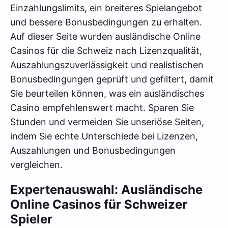
Einzahlungslimits, ein breiteres Spielangebot
und bessere Bonusbedingungen zu erhalten.
Auf dieser Seite wurden ausländische Online
Casinos für die Schweiz nach Lizenzqualität,
Auszahlungszuverlässigkeit und realistischen
Bonusbedingungen geprüft und gefiltert, damit
Sie beurteilen können, was ein ausländisches
Casino empfehlenswert macht. Sparen Sie
Stunden und vermeiden Sie unseriöse Seiten,
indem Sie echte Unterschiede bei Lizenzen,
Auszahlungen und Bonusbedingungen
vergleichen.
Expertenauswahl: Ausländische
Online Casinos für Schweizer
Spieler