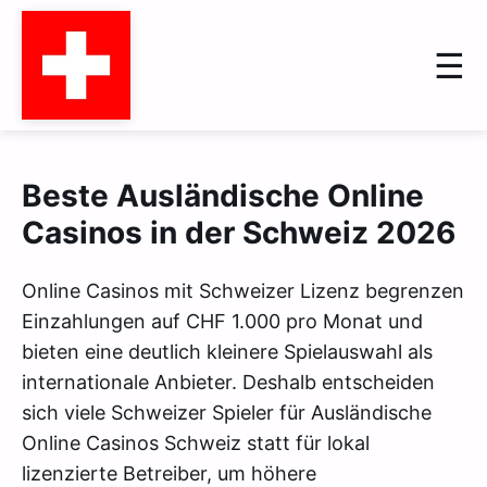
Beste Ausländische Online
Casinos in der Schweiz 2026
Online Casinos mit Schweizer Lizenz begrenzen
Einzahlungen auf CHF 1.000 pro Monat und
bieten eine deutlich kleinere Spielauswahl als
internationale Anbieter. Deshalb entscheiden
sich viele Schweizer Spieler für Ausländische
Online Casinos Schweiz statt für lokal
lizenzierte Betreiber, um höhere