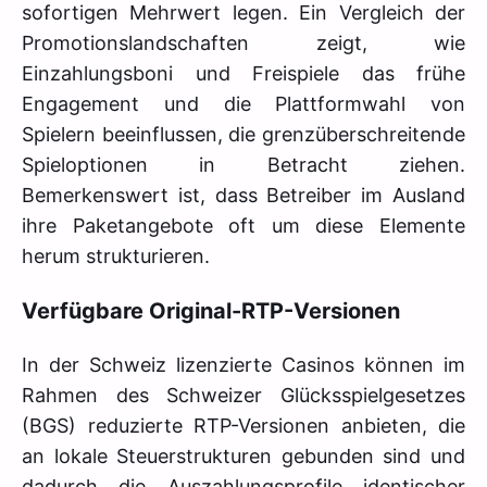
sofortigen Mehrwert legen. Ein Vergleich der
Promotionslandschaften zeigt, wie
Einzahlungsboni und Freispiele das frühe
Engagement und die Plattformwahl von
Spielern beeinflussen, die grenzüberschreitende
Spieloptionen in Betracht ziehen.
Bemerkenswert ist, dass Betreiber im Ausland
ihre Paketangebote oft um diese Elemente
herum strukturieren.
Verfügbare Original-RTP-Versionen
In der Schweiz lizenzierte Casinos können im
Rahmen des Schweizer Glücksspielgesetzes
(BGS) reduzierte RTP-Versionen anbieten, die
an lokale Steuerstrukturen gebunden sind und
dadurch die Auszahlungsprofile identischer