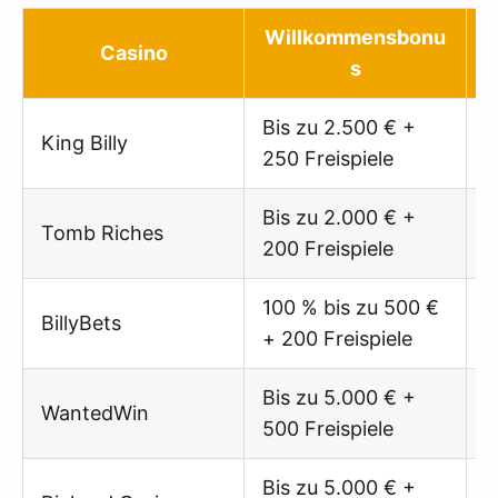
Willkommensbonu
Casino
s
Bis zu 2.500 € +
King Billy
250 Freispiele
Bis zu 2.000 € +
Tomb Riches
200 Freispiele
100 % bis zu 500 €
BillyBets
+ 200 Freispiele
Bis zu 5.000 € +
WantedWin
500 Freispiele
Bis zu 5.000 € +