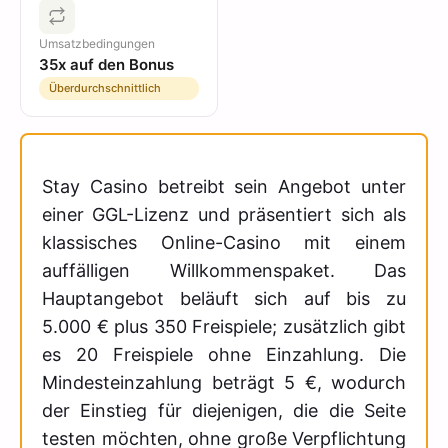
Umsatzbedingungen
35x auf den Bonus
Überdurchschnittlich
Stay Casino betreibt sein Angebot unter
einer GGL-Lizenz und präsentiert sich als
klassisches Online-Casino mit einem
auffälligen Willkommenspaket. Das
Hauptangebot beläuft sich auf bis zu
5.000 € plus 350 Freispiele; zusätzlich gibt
es 20 Freispiele ohne Einzahlung. Die
Mindesteinzahlung beträgt 5 €, wodurch
der Einstieg für diejenigen, die die Seite
testen möchten, ohne große Verpflichtung