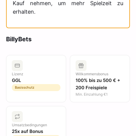
Kauf nehmen, um mehr Spielzeit zu
erhalten.
BillyBets
Lizenz
Willkommensbonus
GGL
100% bis zu 500 € +
200 Freispiele
Basisschutz
Min. Einzahlung €1
Umsatzbedingungen
25x auf Bonus