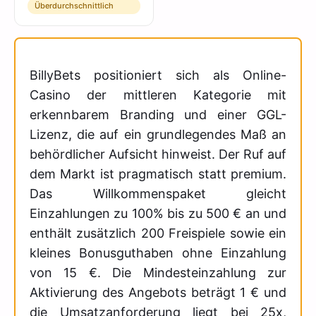
Überdurchschnittlich
BillyBets positioniert sich als Online-
Casino der mittleren Kategorie mit
erkennbarem Branding und einer GGL-
Lizenz, die auf ein grundlegendes Maß an
behördlicher Aufsicht hinweist. Der Ruf auf
dem Markt ist pragmatisch statt premium.
Das Willkommenspaket gleicht
Einzahlungen zu 100% bis zu 500 € an und
enthält zusätzlich 200 Freispiele sowie ein
kleines Bonusguthaben ohne Einzahlung
von 15 €. Die Mindesteinzahlung zur
Aktivierung des Angebots beträgt 1 € und
die Umsatzanforderung liegt bei 25x,