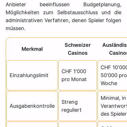
Anbieter beeinflussen Budgetplanung,
Möglichkeiten zum Selbstausschluss und die
administrativen Verfahren, denen Spieler folgen
müssen.
Schweizer
Ausländi
Merkmal
Casinos
Casino
CHF 10'00
CHF 1'000
Einzahlungslimit
50'000 pro
pro Monat
Woche
Minimal, in
Streng
Ausgabenkontrolle
Verantwor
reguliert
des Spieler